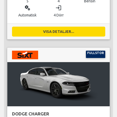
5
4
Bensin
miscellaneous_services
login
Automatisk
4 Dörr
VISA DETALJER...
FULLSTOR
DODGE CHARGER