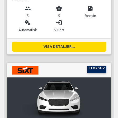
group
business_center
local_gas_station
5
5
Bensin
miscellaneous_services
login
Automatisk
5 Dörr
VISA DETALJER...
STOR SUV