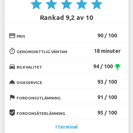
star
star
star
star
star
Rankad 9,2 av 10
credit_card
90 / 100
PRIS
timer
18 minuter
GENOMSNITTLIG VÄNTAN
directions_car
94 / 100
emoji_events
BILKVALITET
room_service
93 / 100
DISKSERVICE
flag
91 / 100
FORDONSUTLÄMNING
beenhere
95 / 100
FORDONSÅTERLÄMNING
I terminal