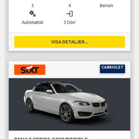
5
4
Bensin
miscellaneous_services
login
Automatisk
5 Dörr
VISA DETALJER...
CABRIOLET