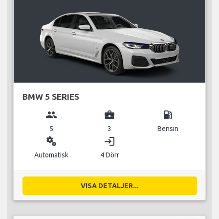
BMW 5 SERIES
group
business_center
local_gas_station
5
3
Bensin
miscellaneous_services
login
Automatisk
4 Dörr
VISA DETALJER...