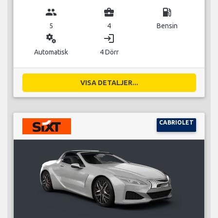
group
business_center
local_gas_station
5
4
Bensin
miscellaneous_services
login
Automatisk
4 Dörr
VISA DETALJER...
CABRIOLET