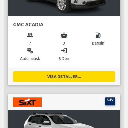
GMC ACADIA
group
business_center
local_gas_station
7
3
Bensin
miscellaneous_services
login
Automatisk
5 Dörr
VISA DETALJER...
SUV