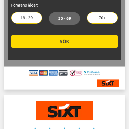
Förarens ålder:
18 - 29
70+
30 - 69
SÖK