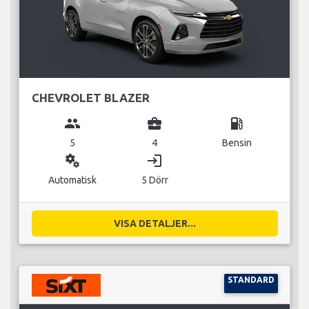
CHEVROLET BLAZER
group
business_center
local_gas_station
5
4
Bensin
miscellaneous_services
login
Automatisk
5 Dörr
VISA DETALJER...
STANDARD