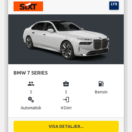
LYX
BMW 7 SERIES
group
business_center
local_gas_station
5
5
Bensin
miscellaneous_services
login
Automatisk
4 Dörr
VISA DETALJER...