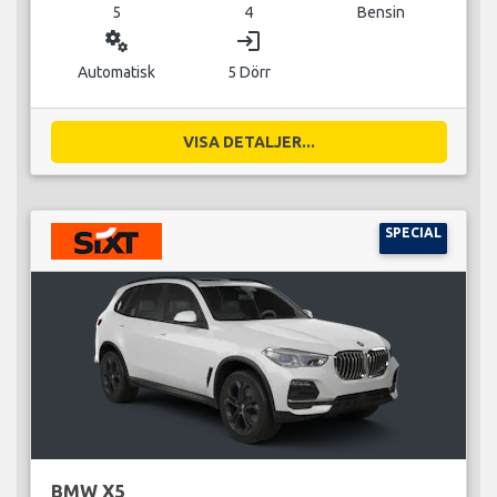
5
4
Bensin
miscellaneous_services
login
Automatisk
5 Dörr
VISA DETALJER...
SPECIAL
BMW X5