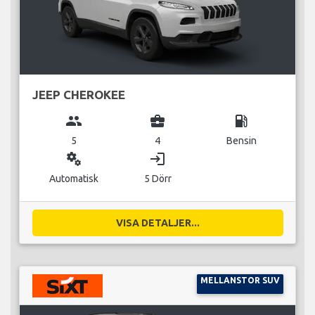
JEEP CHEROKEE
group
business_center
local_gas_station
5
4
Bensin
miscellaneous_services
login
Automatisk
5 Dörr
VISA DETALJER...
MELLANSTOR SUV