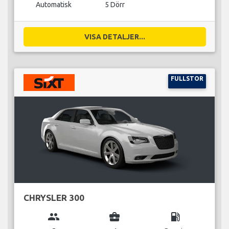
Automatisk
5 Dörr
VISA DETALJER...
FULLSTOR
CHRYSLER 300
group
business_center
local_gas_station