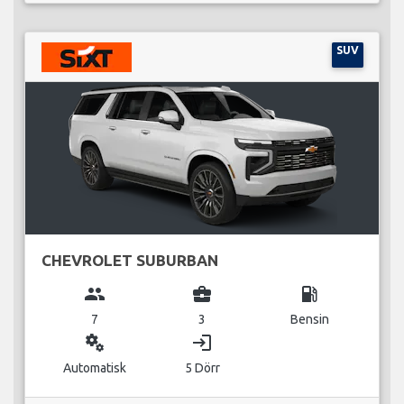
SUV
CHEVROLET SUBURBAN
group
business_center
local_gas_station
7
3
Bensin
miscellaneous_services
login
Automatisk
5 Dörr