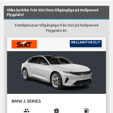
Vilka hyrbilar från Sixt finns tillgängliga på Hollywood
Flygplats?
Familjebussar tillgängliga från Sixt på Hollywood
Flygplats är:
MELLANSTOR ELIT
BMW 2 SERIES
group
business_center
local_gas_station