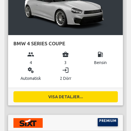
BMW 4 SERIES COUPE
group
business_center
local_gas_station
4
3
Bensin
miscellaneous_services
login
Automatisk
2 Dörr
VISA DETALJER...
PREMIUM