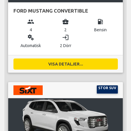
FORD MUSTANG CONVERTIBLE
group
business_center
local_gas_station
4
2
Bensin
miscellaneous_services
login
Automatisk
2 Dörr
VISA DETALJER...
STOR SUV