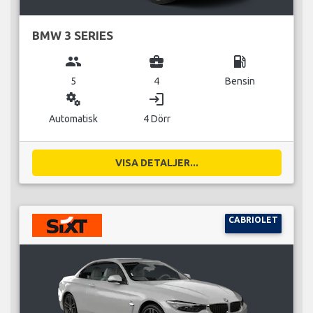
BMW 3 SERIES
group
business_center
local_gas_station
5
4
Bensin
miscellaneous_services
login
Automatisk
4 Dörr
VISA DETALJER...
CABRIOLET