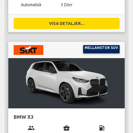
Automatisk
3 Dörr
VISA DETALJER...
MELLANSTOR SUV
BMW X3
group
business_center
local_gas_station