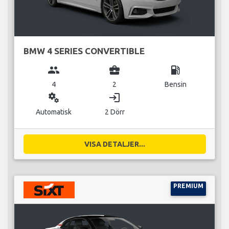
BMW 4 SERIES CONVERTIBLE
group
business_center
local_gas_station
4
2
Bensin
miscellaneous_services
login
Automatisk
2 Dörr
VISA DETALJER...
PREMIUM