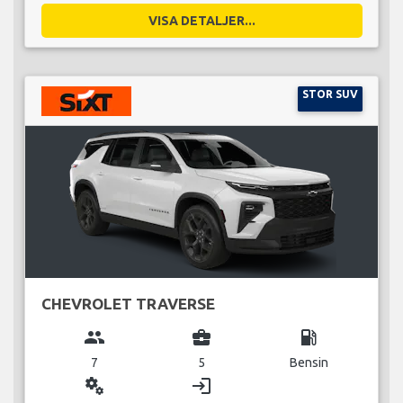
VISA DETALJER...
STOR SUV
CHEVROLET TRAVERSE
group
business_center
local_gas_station
7
5
Bensin
miscellaneous_services
login