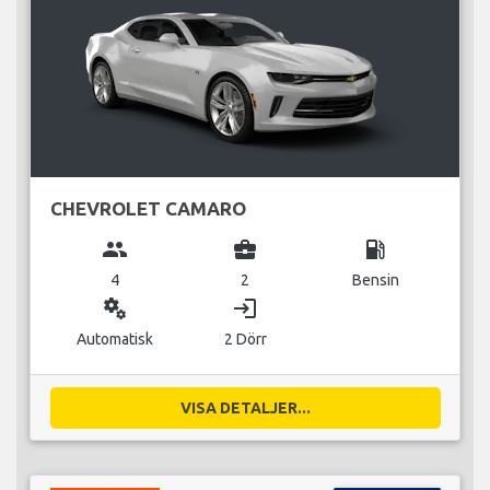
CHEVROLET CAMARO
group
business_center
local_gas_station
4
2
Bensin
miscellaneous_services
login
Automatisk
2 Dörr
VISA DETALJER...