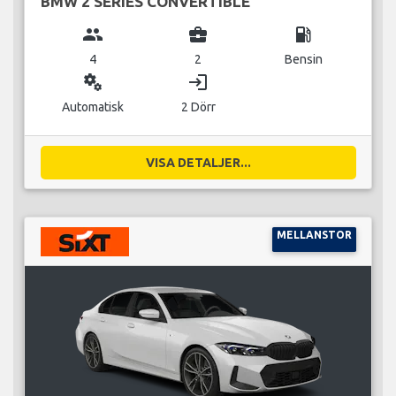
BMW 2 SERIES CONVERTIBLE
group
business_center
local_gas_station
4
2
Bensin
miscellaneous_services
login
Automatisk
2 Dörr
VISA DETALJER...
MELLANSTOR