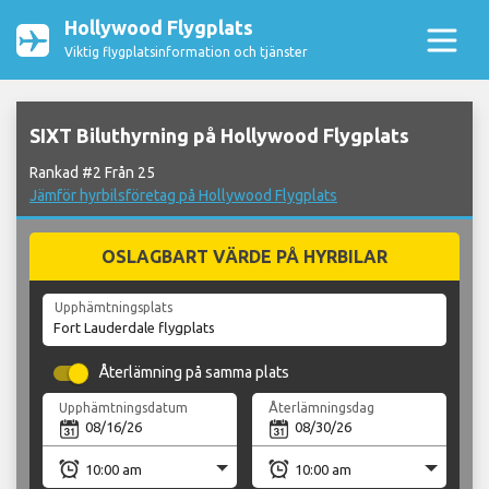
Hollywood Flygplats
Viktig flygplatsinformation och tjänster
SIXT Biluthyrning på Hollywood Flygplats
Rankad #2 Från 25
Jämför hyrbilsföretag på Hollywood Flygplats
OSLAGBART VÄRDE PÅ HYRBILAR
Upphämtningsplats
Återlämning på samma plats
Upphämtningsdatum
Återlämningsdag