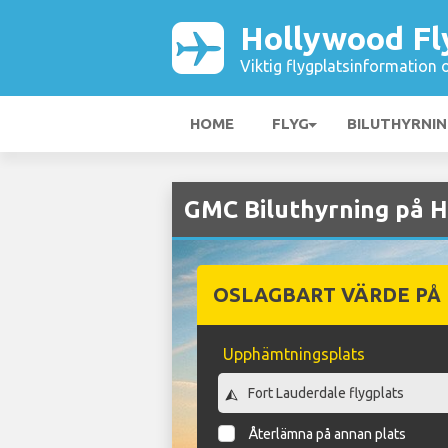
Hollywood Fl
Viktig flygplatsinformation 
HOME
FLYG
BILUTHYRNI
GMC Biluthyrning på H
OSLAGBART VÄRDE PÅ
Upphämtningsplats
Återlämna på annan plats