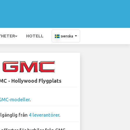
YHETER
HOTELL
svenska
MC - Hollywood Flygplats
GMC-modeller
.
llgänglig från
4 leverantörer
.