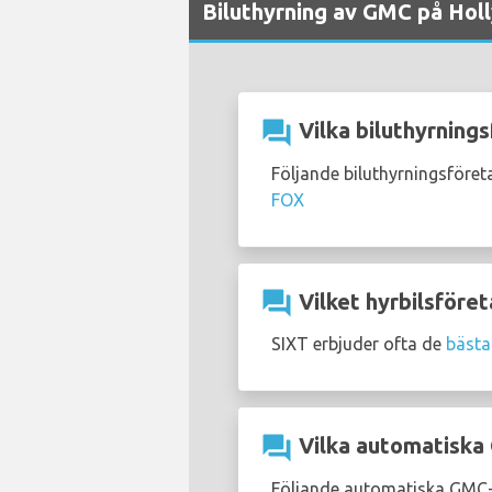
Biluthyrning av GMC på Holl
question_answer
Vilka biluthyrning
Följande biluthyrningsföre
FOX
question_answer
Vilket hyrbilsföret
SIXT erbjuder ofta de
bästa
question_answer
Vilka automatiska 
Följande automatiska GMC-b