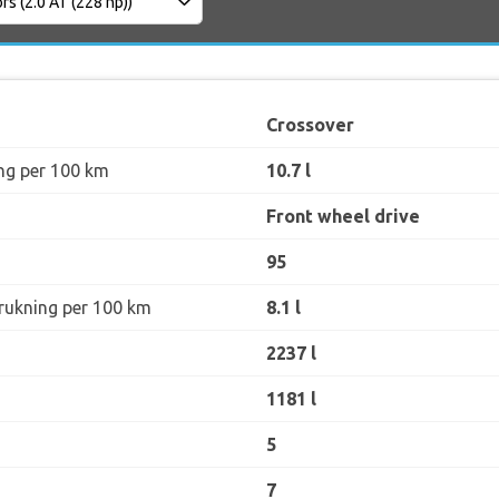
Crossover
ng per 100 km
10.7 l
Front wheel drive
95
rukning per 100 km
8.1 l
2237 l
1181 l
5
7