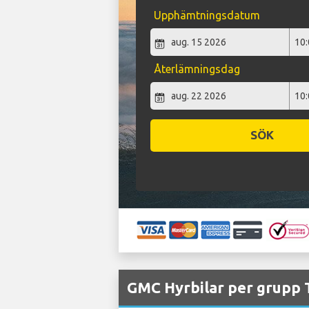
Upphämtningsdatum
Återlämningsdag
SÖK
GMC Hyrbilar per grupp T