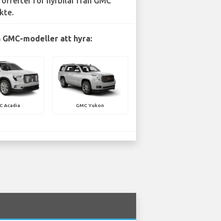
 offerter för hyrbilar från GMC
kte.
 GMC-modeller att hyra:
C Acadia
GMC Yukon