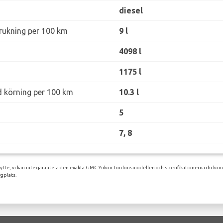
diesel
rukning per 100 km
9 l
4098 l
1175 l
d körning per 100 km
10.3 l
5
7, 8
syfte, vi kan inte garantera den exakta GMC Yukon-fordonsmodellen och specifikationerna du komm
gplats.