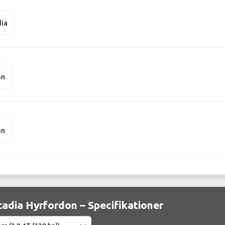
ia
on
on
dia Hyrfordon – Specifikationer