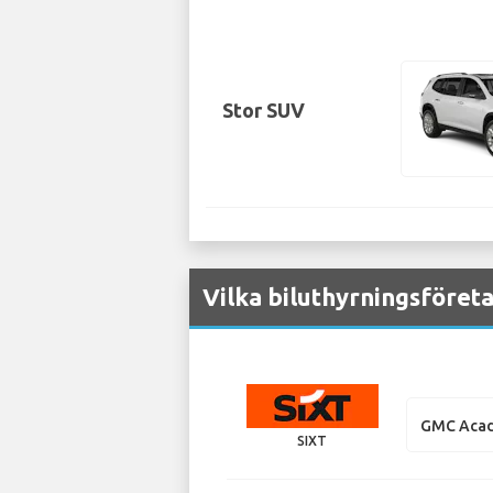
Stor SUV
Vilka biluthyrningsföret
GMC Acad
SIXT