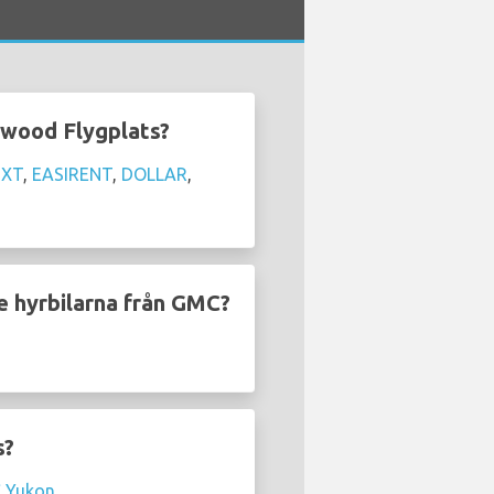
ywood Flygplats?
IXT
,
EASIRENT
,
DOLLAR
,
e hyrbilarna från GMC?
s?
 Yukon