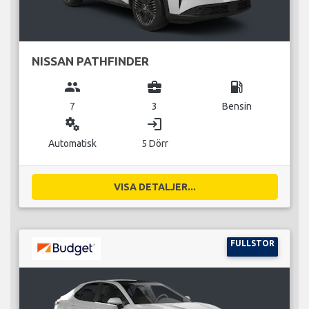
NISSAN PATHFINDER
group
business_center
local_gas_station
7
3
Bensin
miscellaneous_services
login
Automatisk
5 Dörr
VISA DETALJER...
FULLSTOR