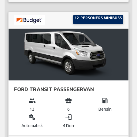
12-PERSONERS MINIBUSS
FORD TRANSIT PASSENGERVAN
group
business_center
local_gas_station
12
6
Bensin
miscellaneous_services
login
Automatisk
4 Dörr