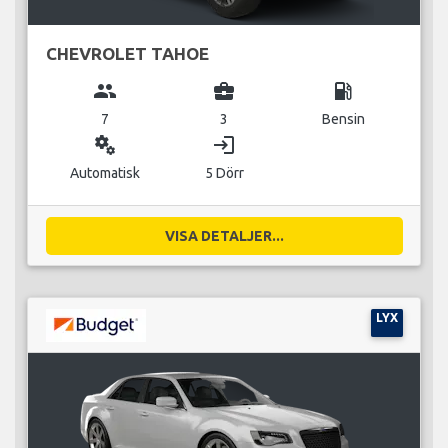
CHEVROLET TAHOE
group
business_center
local_gas_station
7
3
Bensin
miscellaneous_services
login
Automatisk
5 Dörr
VISA DETALJER...
LYX