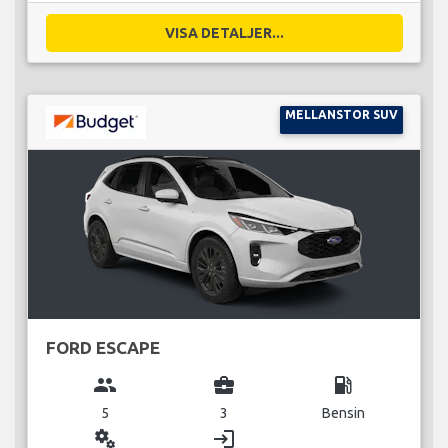
VISA DETALJER...
MELLANSTOR SUV
FORD ESCAPE
group
business_center
local_gas_station
5
3
Bensin
miscellaneous_services
login