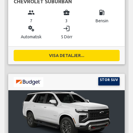
CHEVROLET SUBURBAN
group
business_center
local_gas_station
7
3
Bensin
miscellaneous_services
login
Automatisk
5 Dörr
VISA DETALJER...
STOR SUV