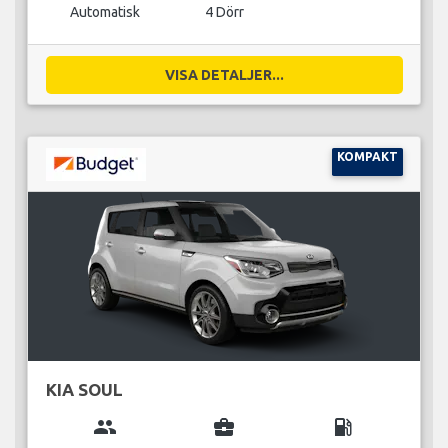
Automatisk
4 Dörr
VISA DETALJER...
KOMPAKT
KIA SOUL
group
business_center
local_gas_station