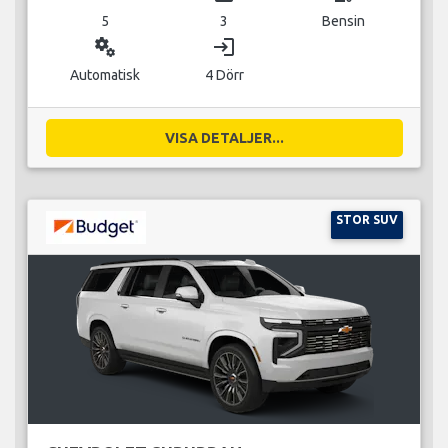
5
3
Bensin
miscellaneous_services
login
Automatisk
4 Dörr
VISA DETALJER...
STOR SUV