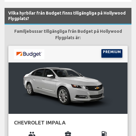
Vilka hyrbilar från Budget finns tillgängliga på Hollywood
Flygplats?
Familjebussar tillgängliga från Budget på Hollywood
Flygplats är:
PREMIUM
CHEVROLET IMPALA
group
business_center
local_gas_station