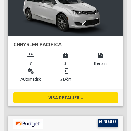
CHRYSLER PACIFICA
group
business_center
local_gas_station
7
3
Bensin
miscellaneous_services
login
Automatisk
5 Dörr
VISA DETALJER...
MINIBUSS