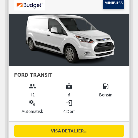
MINIBUSS
FORD TRANSIT
group
business_center
local_gas_station
12
6
Bensin
miscellaneous_services
login
Automatisk
4 Dörr
VISA DETALJER...