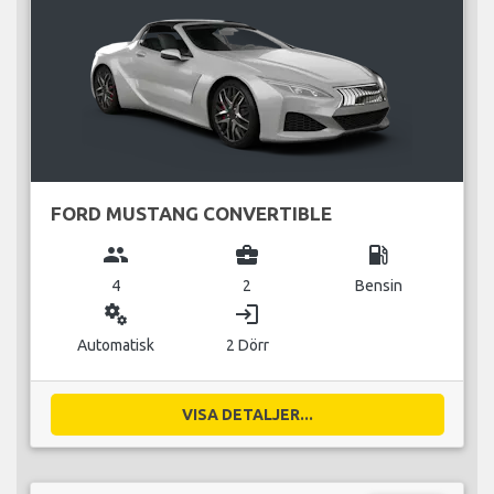
FORD MUSTANG CONVERTIBLE
group
business_center
local_gas_station
4
2
Bensin
miscellaneous_services
login
Automatisk
2 Dörr
VISA DETALJER...