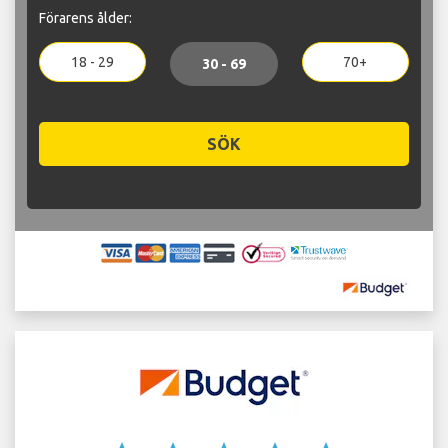
Förarens ålder:
18 - 29
70+
30 - 69
SÖK