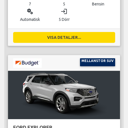
7
5
Bensin
miscellaneous_services
login
Automatisk
5 Dörr
VISA DETALJER...
MELLANSTOR SUV
FORD EXPLORER