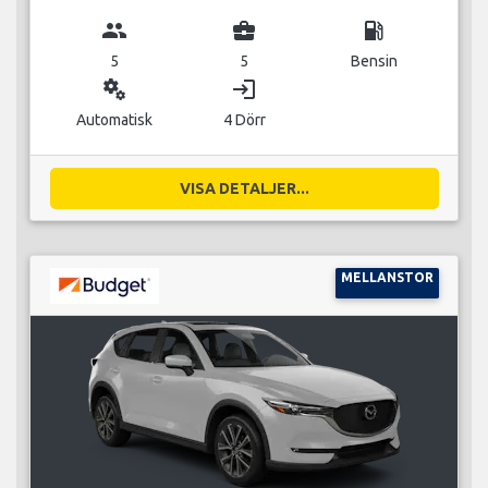
group
business_center
local_gas_station
5
5
Bensin
miscellaneous_services
login
Automatisk
4 Dörr
VISA DETALJER...
MELLANSTOR