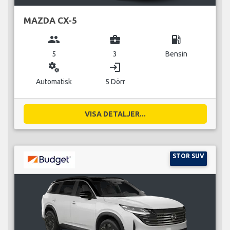
MAZDA CX-5
group
business_center
local_gas_station
5
3
Bensin
miscellaneous_services
login
Automatisk
5 Dörr
VISA DETALJER...
STOR SUV