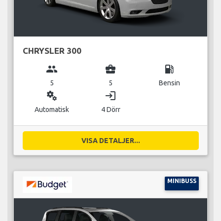
CHRYSLER 300
group
business_center
local_gas_station
5
5
Bensin
miscellaneous_services
login
Automatisk
4 Dörr
VISA DETALJER...
MINIBUSS