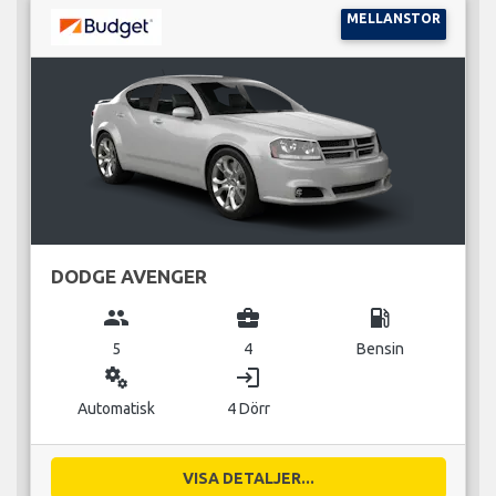
MELLANSTOR
DODGE AVENGER
group
business_center
local_gas_station
5
4
Bensin
miscellaneous_services
login
Automatisk
4 Dörr
VISA DETALJER...