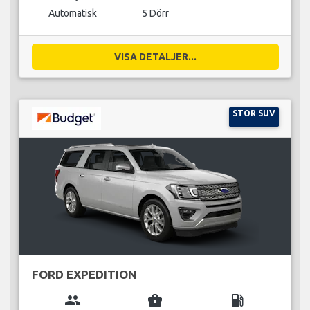
Automatisk
5 Dörr
VISA DETALJER...
STOR SUV
FORD EXPEDITION
group
business_center
local_gas_station