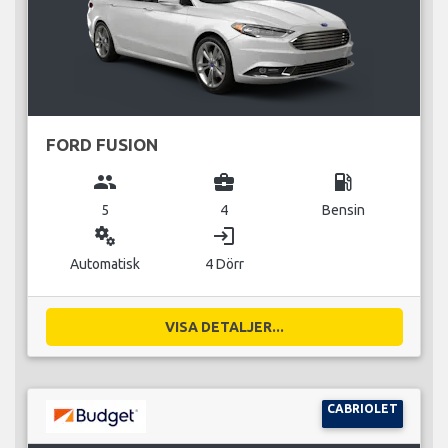
FORD FUSION
group
business_center
local_gas_station
5
4
Bensin
miscellaneous_services
login
Automatisk
4 Dörr
VISA DETALJER...
CABRIOLET