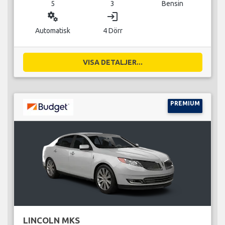
5
3
Bensin
miscellaneous_services
login
Automatisk
4 Dörr
VISA DETALJER...
PREMIUM
LINCOLN MKS