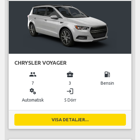
CHRYSLER VOYAGER
group
business_center
local_gas_station
7
3
Bensin
miscellaneous_services
login
Automatisk
5 Dörr
VISA DETALJER...