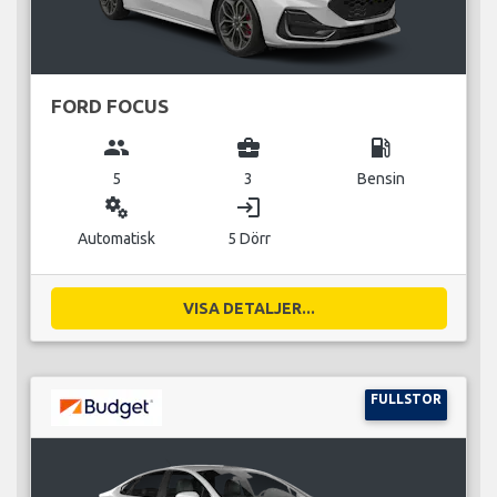
FORD FOCUS
group
business_center
local_gas_station
5
3
Bensin
miscellaneous_services
login
Automatisk
5 Dörr
VISA DETALJER...
FULLSTOR