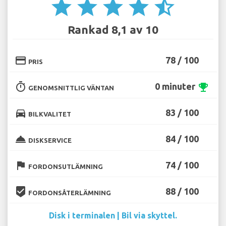
star
star
star
star
star_half
Rankad 8,1 av 10
credit_card
78 / 100
PRIS
timer
0 minuter
emoji_events
GENOMSNITTLIG VÄNTAN
directions_car
83 / 100
BILKVALITET
room_service
84 / 100
DISKSERVICE
flag
74 / 100
FORDONSUTLÄMNING
beenhere
88 / 100
FORDONSÅTERLÄMNING
Disk i terminalen | Bil via skyttel.