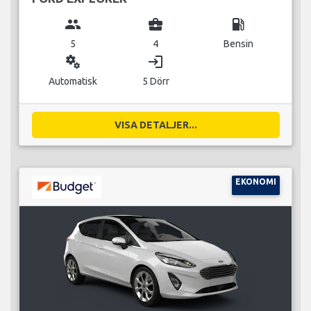
group
business_center
local_gas_station
5
4
Bensin
miscellaneous_services
login
Automatisk
5 Dörr
VISA DETALJER...
EKONOMI