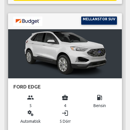
MELLANSTOR SUV
FORD EDGE
group
business_center
local_gas_station
5
4
Bensin
miscellaneous_services
login
Automatisk
5 Dörr