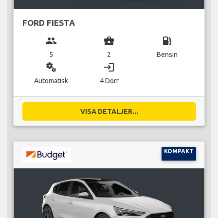
FORD FIESTA
group
business_center
local_gas_station
5
2
Bensin
miscellaneous_services
login
Automatisk
4 Dörr
VISA DETALJER...
KOMPAKT