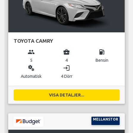
TOYOTA CAMRY
group
business_center
local_gas_station
5
4
Bensin
miscellaneous_services
login
Automatisk
4 Dörr
VISA DETALJER...
MELLANSTOR