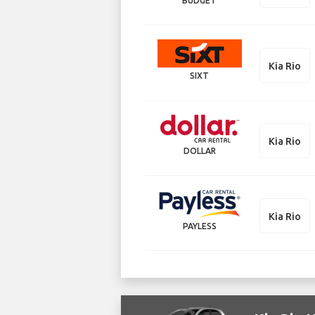
BUDGET
Kia Rio
SIXT
Kia Rio
DOLLAR
Kia Rio
PAYLESS