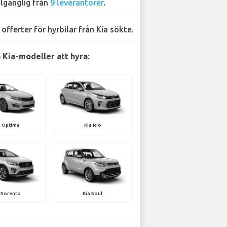
llgänglig från
9 leverantörer
.
 offerter för hyrbilar från Kia sökte.
 Kia-modeller att hyra:
a Optima
Kia Rio
 Sorento
Kia Soul