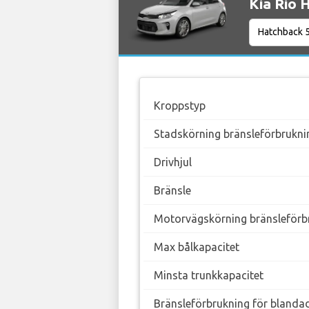
Kia Rio 
Kroppstyp
Stadskörning bränsleförbrukni
Drivhjul
Bränsle
Motorvägskörning bränsleförb
Max bålkapacitet
Minsta trunkkapacitet
Bränsleförbrukning för blanda