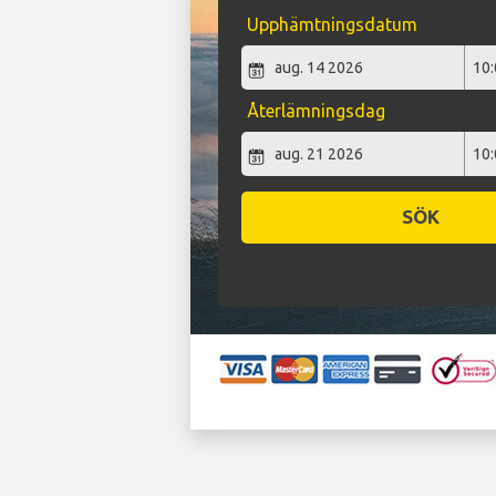
Upphämtningsdatum
Återlämningsdag
SÖK