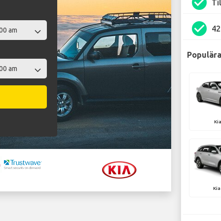
check_circle
Ti
check_circle
42
Populära
Ki
Kia