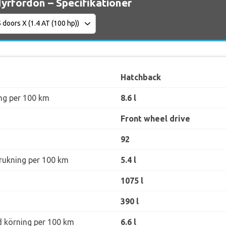
Hyrfordon – Specifikationer
Hatchback
ng per 100 km
8.6 l
Front wheel drive
92
rukning per 100 km
5.4 l
1075 l
390 l
d körning per 100 km
6.6 l