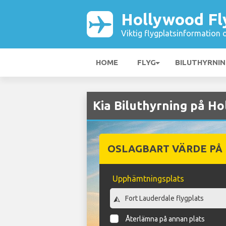
Hollywood Fl
Viktig flygplatsinformation 
HOME
FLYG
BILUTHYRNI
Kia Biluthyrning på Ho
OSLAGBART VÄRDE PÅ
Upphämtningsplats
Återlämna på annan plats