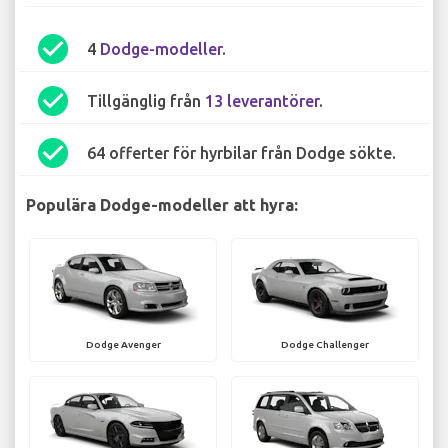
check_circle
4
Dodge-modeller
.
check_circle
Tillgänglig från
13 leverantörer
.
check_circle
64 offerter för hyrbilar från Dodge sökte.
Populära Dodge-modeller att hyra:
Dodge Avenger
Dodge Challenger