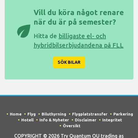
Vill du köra något renare
när du är på semester?
eco
Hitta de
billigaste el- och
hybridbilserbjudandena på FLL
SÖK BILAR
Home
Flyg
Biluthyrning
Flygplatstransfer
Parkering
Hotell
Info & Nyheter
Disclaimer
Integritet
Översikt
COPYRIGHT © 2026 Try Quantum OU trading as