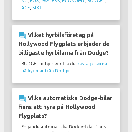
NU
,
FOX
,
PAYLESS
,
ECONOMY
,
BUDGET
,
ACE
,
SIXT
question_answer
Vilket hyrbilsföretag på
Hollywood Flygplats erbjuder de
billigaste hyrbilarna från Dodge?
BUDGET erbjuder ofta de
bästa priserna
på hyrbilar från Dodge
.
question_answer
Vilka automatiska Dodge-bilar
finns att hyra på Hollywood
Flygplats?
Följande automatiska Dodge-bilar finns