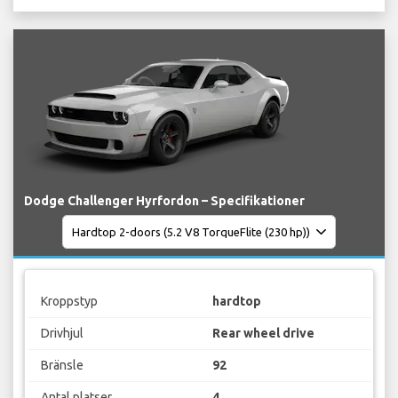
Dodge Challenger Hyrfordon – Specifikationer
Kroppstyp
hardtop
Drivhjul
Rear wheel drive
Bränsle
92
Antal platser
4