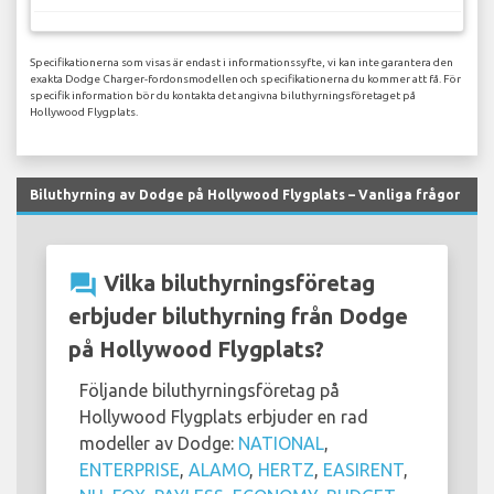
Specifikationerna som visas är endast i informationssyfte, vi kan inte garantera den
exakta Dodge Charger-fordonsmodellen och specifikationerna du kommer att få. För
specifik information bör du kontakta det angivna biluthyrningsföretaget på
Hollywood Flygplats.
Biluthyrning av Dodge på Hollywood Flygplats – Vanliga frågor
question_answer
Vilka biluthyrningsföretag
erbjuder biluthyrning från Dodge
på Hollywood Flygplats?
Följande biluthyrningsföretag på
Hollywood Flygplats erbjuder en rad
modeller av Dodge:
NATIONAL
,
ENTERPRISE
,
ALAMO
,
HERTZ
,
EASIRENT
,