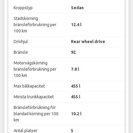
Kroppstyp
Sedan
Stadskörning
bränsleförbrukning per
12.4 l
100 km
Drivhjul
Rear wheel drive
Bränsle
92
Motorvägskörning
bränsleförbrukning per
7.8 l
100 km
Max bålkapacitet
455 l
Minsta trunkkapacitet
455 l
Bränsleförbrukning för
blandad körning per 100
10.2 l
km
Antal platser
5