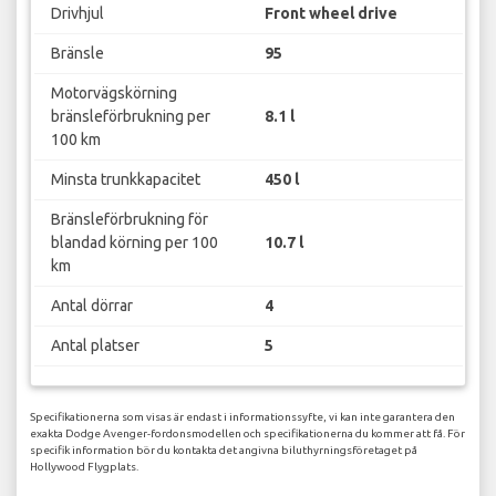
Drivhjul
Front wheel drive
Bränsle
95
Motorvägskörning
bränsleförbrukning per
8.1 l
100 km
Minsta trunkkapacitet
450 l
Bränsleförbrukning för
blandad körning per 100
10.7 l
km
Antal dörrar
4
Antal platser
5
Specifikationerna som visas är endast i informationssyfte, vi kan inte garantera den
exakta Dodge Avenger-fordonsmodellen och specifikationerna du kommer att få. För
specifik information bör du kontakta det angivna biluthyrningsföretaget på
Hollywood Flygplats.