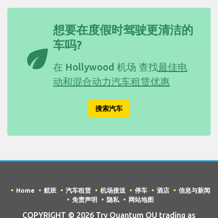
想要在度假时驾驶更清洁的
车吗?
eco
在 Hollywood 机场 查找
最佳电
动和混合动力汽车租赁优惠
搜索汽车
Home
航班
汽车租赁
机场接送
停车
酒店
信息与新闻
免责声明
隐私
网站地图
COPYRIGHT © 2026 Try Quantum OU trading as