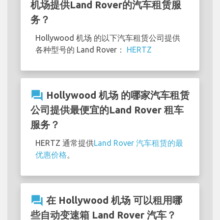
机场提供Land Rover的汽车租赁服
务？
Hollywood 机场 的以下汽车租赁公司提供
各种型号的 Land Rover：
HERTZ
question_answer
Hollywood 机场 的哪家汽车租赁
公司提供最便宜的Land Rover 租车
服务？
HERTZ 通常提供
Land Rover 汽车租赁的最
优惠价格
。
question_answer
在 Hollywood 机场 可以租用哪
些自动变速箱 Land Rover 汽车？