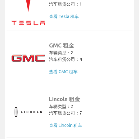
汽车租赁公司：1
查看 Tesla 租车
GMC 租金
车辆类型：2
汽车租赁公司：4
查看 GMC 租车
Lincoln 租金
车辆类型：2
汽车租赁公司：7
查看 Lincoln 租车