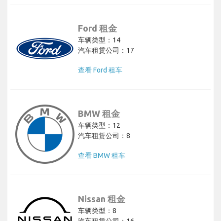
Ford 租金
车辆类型：14
汽车租赁公司：17
查看 Ford 租车
BMW 租金
车辆类型：12
汽车租赁公司：8
查看 BMW 租车
Nissan 租金
车辆类型：8
汽车租赁公司：16