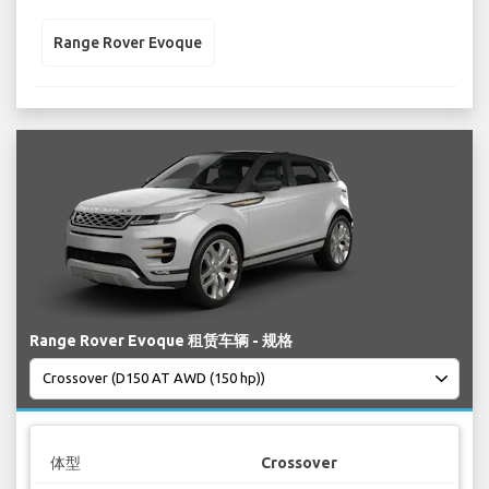
Range Rover Evoque
Range Rover Evoque 租赁车辆 - 规格
体型
Crossover