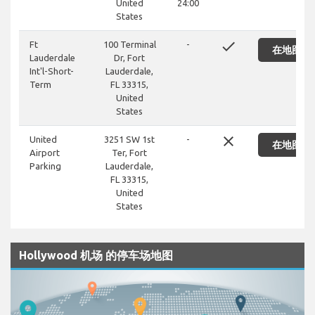
United
24:00
States
done
Ft
100 Terminal
-
在地图上
Lauderdale
Dr, Fort
Int'l-Short-
Lauderdale,
Term
FL 33315,
United
States
close
United
3251 SW 1st
-
在地图上
Airport
Ter, Fort
Parking
Lauderdale,
FL 33315,
United
States
Hollywood 机场 的停车场地图