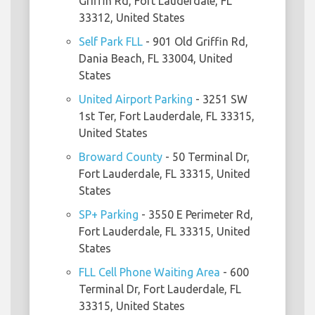
Griffin Rd, Fort Lauderdale, FL
33312, United States
Self Park FLL
- 901 Old Griffin Rd,
Dania Beach, FL 33004, United
States
United Airport Parking
- 3251 SW
1st Ter, Fort Lauderdale, FL 33315,
United States
Broward County
- 50 Terminal Dr,
Fort Lauderdale, FL 33315, United
States
SP+ Parking
- 3550 E Perimeter Rd,
Fort Lauderdale, FL 33315, United
States
FLL Cell Phone Waiting Area
- 600
Terminal Dr, Fort Lauderdale, FL
33315, United States