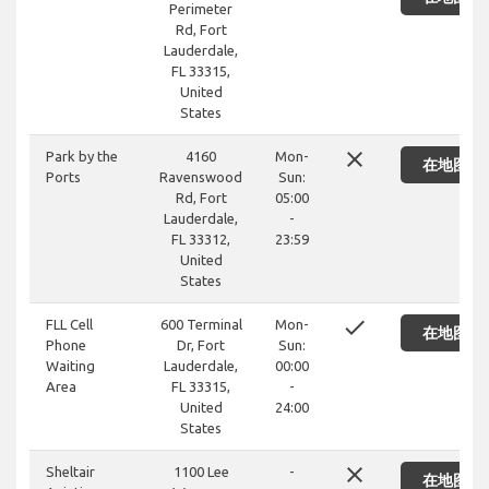
Perimeter
Rd, Fort
Lauderdale,
FL 33315,
United
States
close
Park by the
4160
Mon-
在地图上
Ports
Ravenswood
Sun:
Rd, Fort
05:00
Lauderdale,
-
FL 33312,
23:59
United
States
done
FLL Cell
600 Terminal
Mon-
在地图上
Phone
Dr, Fort
Sun:
Waiting
Lauderdale,
00:00
Area
FL 33315,
-
United
24:00
States
close
Sheltair
1100 Lee
-
在地图上