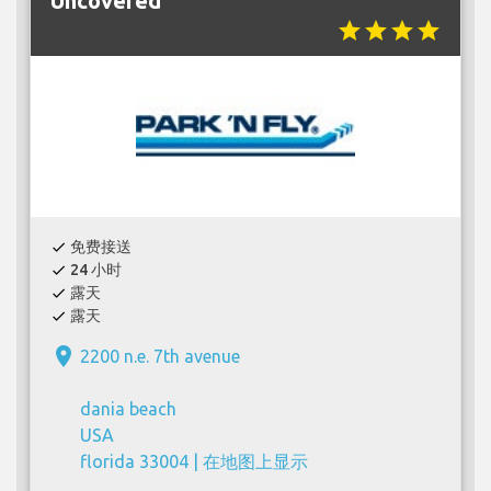
Uncovered
star
star
star
star
免费接送
check
24 小时
check
露天
check
露天
check
place
2200 n.e. 7th avenue
dania beach
USA
florida 33004 |
在地图上显示