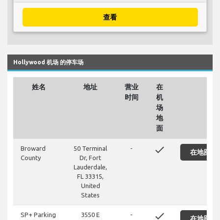
查看
Hollywood 机场 的停车场
姓名
地址
营业
在
时间
机
场
地
面
done
Broward
50 Terminal
-
在地图上
County
Dr, Fort
Lauderdale,
FL 33315,
United
States
done
SP+ Parking
3550 E
-
在地图上