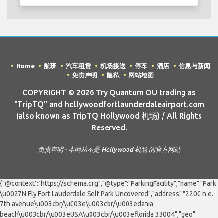
Home
航班
汽车租赁
机场接送
停车
酒店
信息与新闻
免责声明
隐私
网站地图
COPYRIGHT © 2026 Try Quantum OU trading as
"TripTQ" and hollywoodfortlaunderdaleairport.com
(also known as TripTQ Hollywood 机场) / All Rights
Reserved.
免责声明 - 本网站不是 Hollywood 机场 的官方网站
{"@context":"https://schema.org","@type":"ParkingFacility","name":"Park
\u0027N Fly Fort Lauderdale Self Park Uncovered","address":"2200 n.e.
7th avenue\u003cbr/\u003e\u003cbr/\u003edania
beach\u003cbr/\u003eUSA\u003cbr/\u003eflorida 33004","geo":