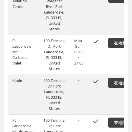
Aviation
Wagener
Center
Blvd, Fort
Lauderdale,
FL 33315,
United
States
done
Ft
100 Terminal
Mon-
在地图上
Lauderdale
Dr, Fort
Sun:
Int'l-
Lauderdale,
00:00
Curbside
FL 33315,
-
Valet
United
24:00
States
done
Keolis
400 Terminal
-
在地图上
Dr, Fort
Lauderdale,
FL 33315,
United
States
done
Ft
100 Terminal
-
在地图上
Lauderdale
Dr, Fort
Int'l-Hibiscus
Lauderdale,