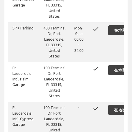
Garage
FL 33315,
United
States
done
SP+ Parking
400 Terminal
Mon-
在地图上
Dr, Fort
Sun:
Lauderdale,
00:00
FL 33315,
-
United
24:00
States
done
Ft
100 Terminal
-
在地图上
Lauderdale
Dr, Fort
Int'l-Palm
Lauderdale,
Garage
FL 33315,
United
States
done
Ft
100 Terminal
-
在地图上
Lauderdale
Dr, Fort
Int'l-Cypress
Lauderdale,
Garage
FL 33315,
United