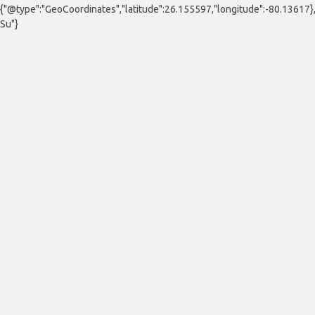
{"@type":"GeoCoordinates","latitude":26.155597,"longitude":-80.13617
Su"}