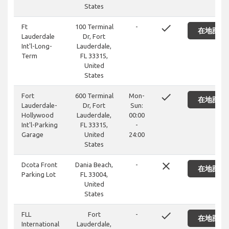
States
done
Ft
100 Terminal
-
在地图上
Lauderdale
Dr, Fort
Int'l-Long-
Lauderdale,
Term
FL 33315,
United
States
done
Fort
600 Terminal
Mon-
在地图上
Lauderdale-
Dr, Fort
Sun:
Hollywood
Lauderdale,
00:00
Int'l-Parking
FL 33315,
-
Garage
United
24:00
States
close
Dcota Front
Dania Beach,
-
在地图上
Parking Lot
FL 33004,
United
States
done
FLL
Fort
-
在地图上
International
Lauderdale,