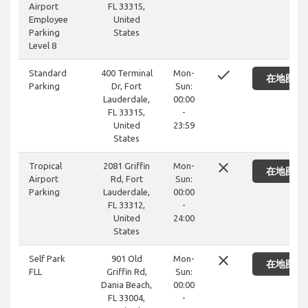
Airport
FL 33315,
Employee
United
Parking
States
Level 8
done
Standard
400 Terminal
Mon-
在地图上
Parking
Dr, Fort
Sun:
Lauderdale,
00:00
FL 33315,
-
United
23:59
States
close
Tropical
2081 Griffin
Mon-
在地图上
Airport
Rd, Fort
Sun:
Parking
Lauderdale,
00:00
FL 33312,
-
United
24:00
States
close
Self Park
901 Old
Mon-
在地图上
FLL
Griffin Rd,
Sun:
Dania Beach,
00:00
FL 33004,
-