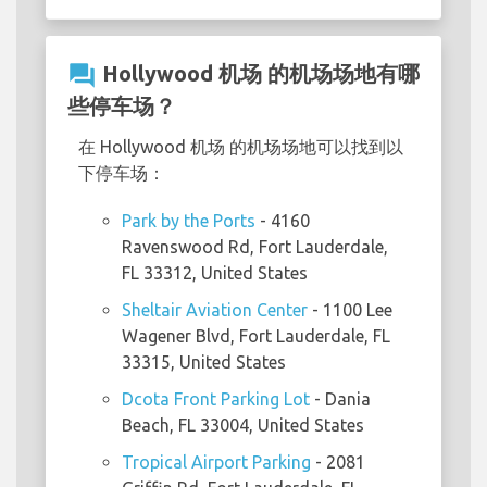
question_answer
Hollywood 机场 的机场场地有哪
些停车场？
在 Hollywood 机场 的机场场地可以找到以
下停车场：
Park by the Ports
- 4160
Ravenswood Rd, Fort Lauderdale,
FL 33312, United States
Sheltair Aviation Center
- 1100 Lee
Wagener Blvd, Fort Lauderdale, FL
33315, United States
Dcota Front Parking Lot
- Dania
Beach, FL 33004, United States
Tropical Airport Parking
- 2081