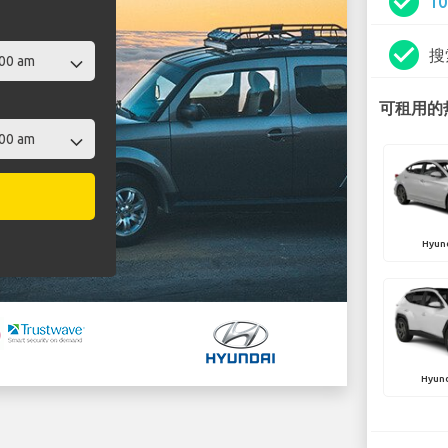
check_circle
1
check_circle
搜
可租用的热
Hyund
Hyun