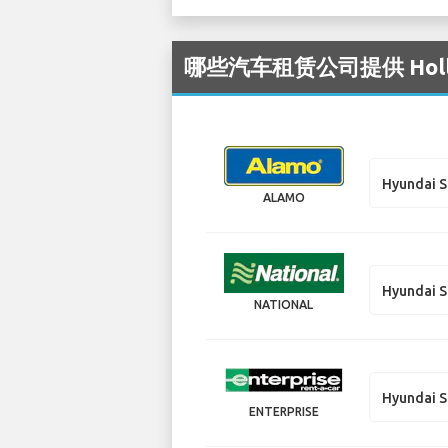
哪些汽车租赁公司提供 Holly
Hyundai S
ALAMO
Hyundai S
NATIONAL
Hyundai S
ENTERPRISE