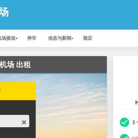
机场
机场接送
停车
信息与新闻
酒店
d 机场 出租
赁
check_circle
3