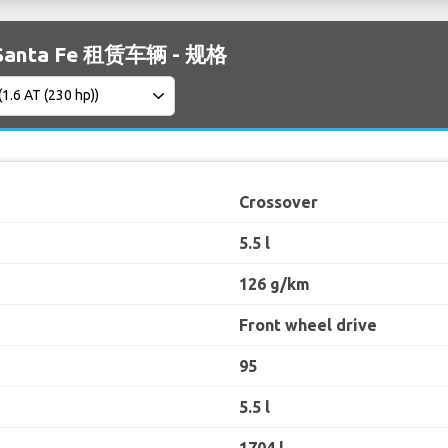
 Santa Fe 租赁车辆 - 规格
Crossover
5.5 l
126 g/km
Front wheel drive
95
5.5 l
1704 l