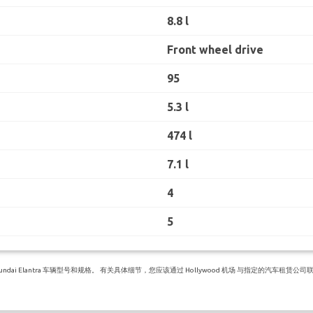
8.8 l
Front wheel drive
95
5.3 l
474 l
7.1 l
4
5
i Elantra 车辆型号和规格。 有关具体细节，您应该通过 Hollywood 机场 与指定的汽车租赁公司