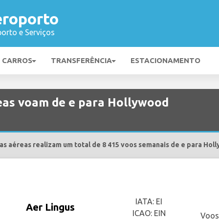
roporto
orto e Serviços
E CARROS
TRANSFERÊNCIA
ESTACIONAMENTO
eas voam de e para Hollywood
s aéreas realizam um total de 8 415 voos semanais de e para Hol
IATA: EI
Aer Lingus
ICAO: EIN
Voos