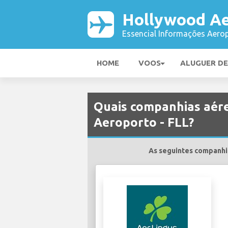
Hollywood Ae
Essencial Informações Aerop
HOME
VOOS
ALUGUER D
Quais companhias aér
Aeroporto - FLL?
As seguintes companhia