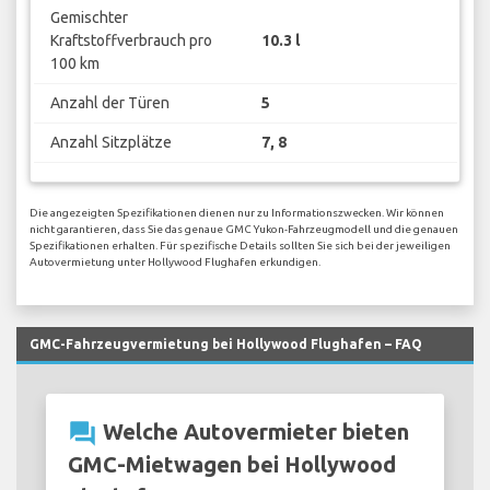
Gemischter
Kraftstoffverbrauch pro
10.3 l
100 km
Anzahl der Türen
5
Anzahl Sitzplätze
7, 8
Die angezeigten Spezifikationen dienen nur zu Informationszwecken. Wir können
nicht garantieren, dass Sie das genaue GMC Yukon-Fahrzeugmodell und die genauen
Spezifikationen erhalten. Für spezifische Details sollten Sie sich bei der jeweiligen
Autovermietung unter Hollywood Flughafen erkundigen.
GMC-Fahrzeugvermietung bei Hollywood Flughafen – FAQ
question_answer
Welche Autovermieter bieten
GMC-Mietwagen bei Hollywood