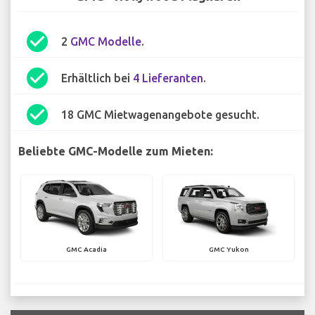
check_circle
2
GMC Modelle
.
check_circle
Erhältlich bei
4 Lieferanten
.
check_circle
18 GMC Mietwagenangebote gesucht.
Beliebte GMC-Modelle zum Mieten:
GMC Acadia
GMC Yukon