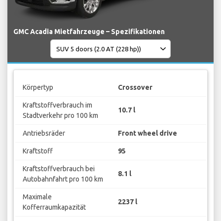
GMC Acadia Mietfahrzeuge – Spezifikationen
Körpertyp
Crossover
Kraftstoffverbrauch im
10.7 l
Stadtverkehr pro 100 km
Antriebsräder
Front wheel drive
Kraftstoff
95
Kraftstoffverbrauch bei
8.1 l
Autobahnfahrt pro 100 km
Maximale
2237 l
Kofferraumkapazität